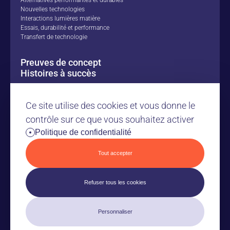
Alternatives performantes et durables
Nouvelles technologies
Interactions lumières matière
Essais, durabilité et performance
Transfert de technologie
Preuves de concept
Histoires à succès
Nos ressources
Ce site utilise des cookies et vous donne le
Le Carnot MICA
contrôle sur ce que vous souhaitez activer
Politique de confidentialité
Nous contacter
Espace Presse
Tout accepter
Refuser tous les cookies
Personnaliser
Plan du site
Mentions Légales
Politique de confidentialité – Carnot MICA
Gestion des cookies
© 2025 Carnot MICA – Tous droits réservés