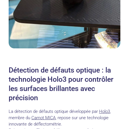
Détection de défauts optique : la
technologie Holo3 pour contrôler
les surfaces brillantes avec
précision
La détection de défauts optique développée par
Holo3
,
membre du
Carnot MICA
, repose sur une technologie
innovante de déflectométrie.