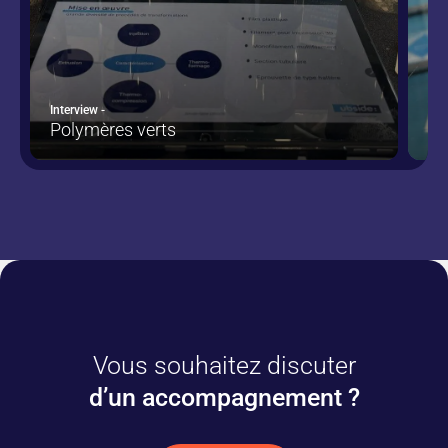
Interview -
Inte
Polymères verts
Dé
Vous souhaitez discuter
d’un accompagnement ?