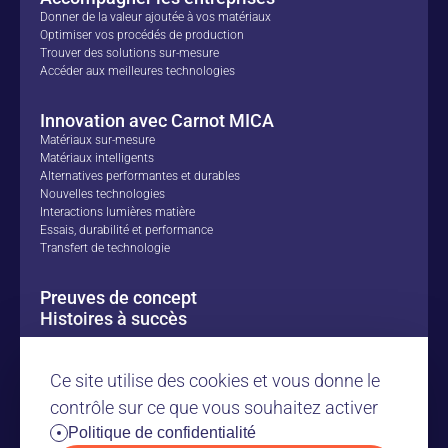
Donner de la valeur ajoutée à vos matériaux
Optimiser vos procédés de production
Trouver des solutions sur-mesure
Accéder aux meilleures technologies
Innovation avec Carnot MICA
Matériaux sur-mesure
Matériaux intelligents
Alternatives performantes et durables
Nouvelles technologies
Interactions lumières matière
Essais, durabilité et performance
Transfert de technologie
Preuves de concept
Histoires à succès
Nos ressources
Ce site utilise des cookies et vous donne le
Le Carnot MICA
contrôle sur ce que vous souhaitez activer
Politique de confidentialité
Nous contacter