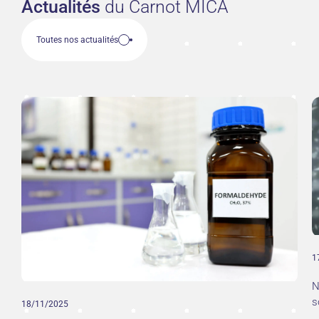
Actualités
du Carnot MICA
Toutes nos actualités
1
N
s
18/11/2025