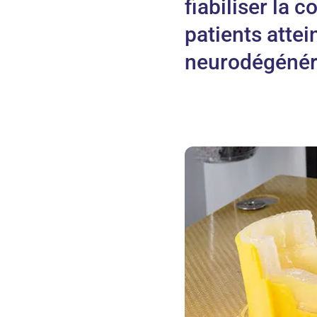
fiabiliser la 
patients atte
neurodégénér