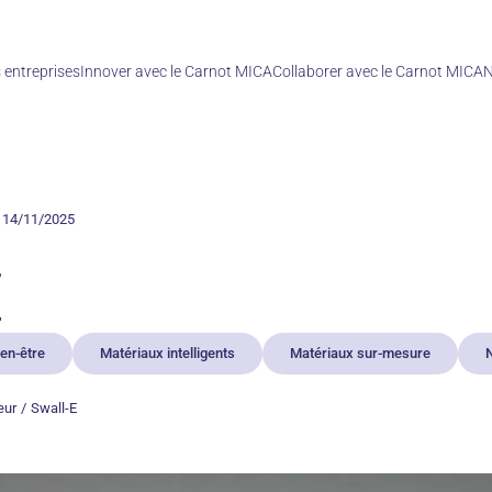
entreprises
Innover avec le Carnot MICA
Collaborer avec le Carnot MICA
N
e 14/11/2025
E
ien-être
Matériaux intelligents
Matériaux sur-mesure
N
eur
Swall-E