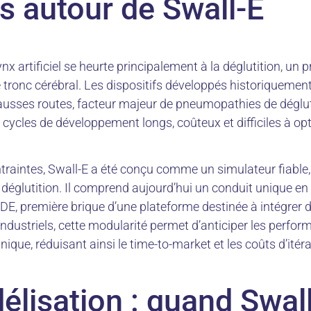
ls autour de Swall-E
ynx artificiel se heurte principalement à la déglutition, u
e tronc cérébral. Les dispositifs développés historiquemen
ausses routes, facteur majeur de pneumopathies de déglut
 cycles de développement longs, coûteux et difficiles à opt
traintes, Swall-E a été conçu comme un simulateur fiable,
e déglutition. Il comprend aujourd’hui un conduit unique en 
E, première brique d’une plateforme destinée à intégrer d
ndustriels, cette modularité permet d’anticiper les perfor
ique, réduisant ainsi le time-to-market et les coûts d’itéra
élisation : quand Swal