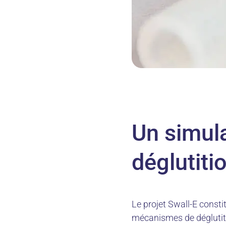
Un simula
déglutit
Le projet Swall-E consti
mécanismes de déglutiti