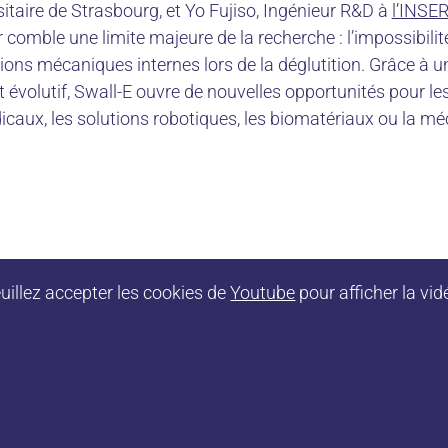
rsitaire de Strasbourg, et Yo Fujiso, Ingénieur R&D à
l’INSE
omble une limite majeure de la recherche : l’impossibilité
ions mécaniques internes lors de la déglutition. Grâce à u
et évolutif, Swall-E ouvre de nouvelles opportunités pour le
dicaux, les solutions robotiques, les biomatériaux ou la m
uillez accepter les cookies de
Youtube
pour afficher la vid