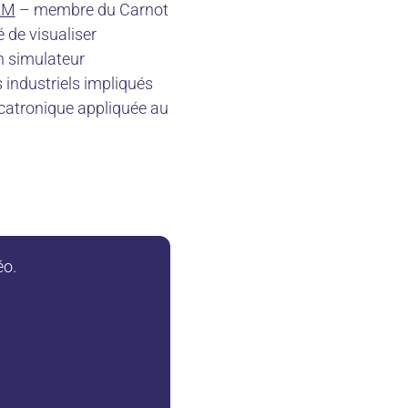
RM
– membre du Carnot
 de visualiser
n simulateur
s industriels impliqués
écatronique appliquée au
éo.