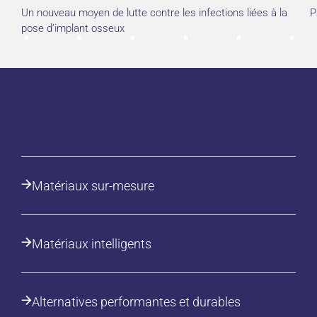
Un nouveau moyen de lutte contre les infections liées à la
P
pose d’implant osseux
Matériaux sur-mesure
Matériaux intelligents
Alternatives performantes et durables