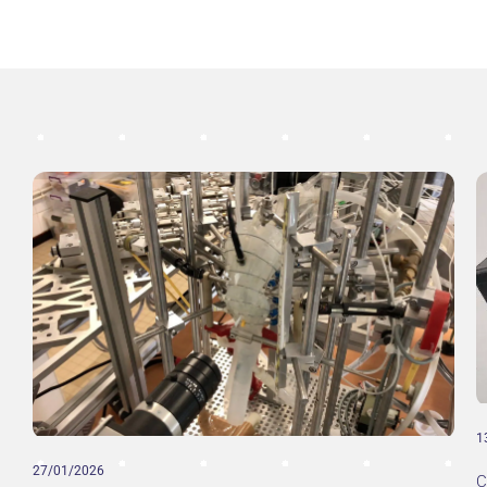
1
27/01/2026
C