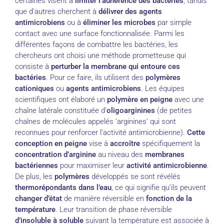
certaines visent à
limiter l’adhérence des bactéries
, tandis
que d’autres cherchent à
délivrer des agents
antimicrobiens
ou à
éliminer les microbes
par simple
contact avec une surface fonctionnalisée. Parmi les
différentes façons de combattre les bactéries, les
chercheurs ont choisi une méthode prometteuse qui
consiste à
perturber la membrane qui entoure ces
bactéries
. Pour ce faire, ils utilisent des
polymères
cationiques
ou
agents antimicrobiens
. Les équipes
scientifiques ont élaboré un
polymère en peigne
avec une
chaîne latérale constituée d’
oligoarginines
(de petites
chaînes de molécules appelés ‘arginines’ qui sont
reconnues pour renforcer l’activité antimicrobienne).
Cette
conception en peigne
vise à
accroître
spécifiquement la
concentration d’arginine
au niveau des
membranes
bactériennes
pour maximiser leur
activité antimicrobienne
.
De plus, les
polymères
développés se sont révélés
thermorépondants dans l’eau
, ce qui signifie qu’ils peuvent
changer d’état
de manière réversible en
fonction de la
température
. Leur transition de phase réversible
d’insoluble à soluble
suivant la température est associée à