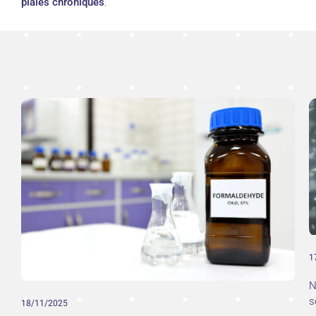
plaies chroniques
.
1
N
s
18/11/2025